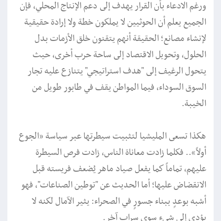
ورغم الادعاء بأن القرار يهدف إلى دعم الإنتاج المحلي، فإن
الجميع يعلم أن الحوثيين لا يملكون خطة ولا إرادة حقيقية
لإنشاء مصانع؛ الحقيقة أنهم يتقنون خلق الأزمات بدل
الحلول، وتحويل الاقتصاد إلى ساحة حرب أخرى، حيث
يتحول الرغيف إلى "هدف استراتيجي" يتنازع عليه تجار
السوق السوداء، فيما المواطن يقف في طابور طويل من
الخيبة.
هكذا تسعى المليشيا لتثبيت سيطرتها عبر سياسة ”الجوع
أولاً“.. فكلما زادت معاناة الناس، زادت فرص السيطرة
عليهم، تماماً كما يفعل صياد ماهر يُضعف فريسته قبل
الانقضاض عليها؛ أما الحديث عن "توطين الصناعات"، فهو
أشبه بوعدٍ ببناء جسورٍ في الصحراء: يثير الآمال لكنه لا
يؤدي إلى شيء سوى سراب آخر.