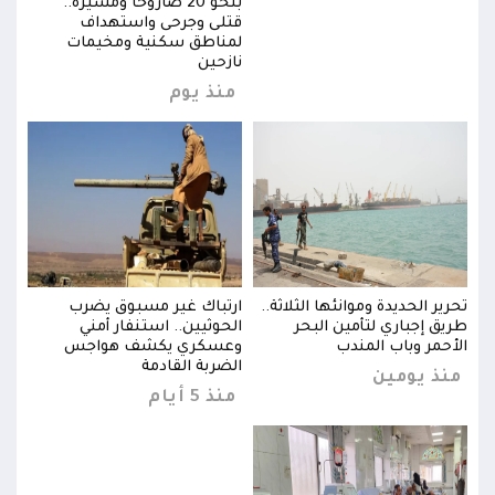
بنحو 20 صاروخاً ومسيرة..
قتلى وجرحى واستهداف
لمناطق سكنية ومخيمات
نازحين
منذ يوم
تحرير الحديدة وموانئها الثلاثة..
ارتباك غير مسبوق يضرب
تحرير
طريق إجباري لتأمين البحر
الحوثيين.. استنفار أمني
طريق
الأحمر وباب المندب
وعسكري يكشف هواجس
الأح
الضربة القادمة
منذ يومين
منذ
منذ 5 أيام