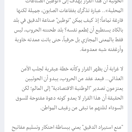
الحوثية أن هذا القرار يهدف إلى ”توطين الصناعات
المحلية“.. عبارة تذكّرك بفقاعات الصابون، جميلة لكنها
فارغة تماماً؛ إذ كيف يمكن "توطين" صناعة الدقيق في بلد
بالكاد يستطيع أن يُطعم نفسه؟ بلد طحنته الحروب، ليس
فقط بالمعنى المجازي بل حرفياً، حتى باتت معدته خاوية
وأرغفته شبه معدومة.
لا غرابة أن يظهر القرار وكأنه خطة عبقرية لجلب الأمن
الغذائي.. فبعد عقد من الحروب، يبدو أن الحوثيين
يعتزمون تصدير "الوطنية الاقتصادية" إلى العالم؛ لكن
الحقيقة أن هذا القرار لا يعدو كونه دعوة مفتوحة للسوق
السوداء لتلتهم ما تبقى من رغيف المواطن.
"منع استيراد الدقيق" يعني ببساطة احتكار وتسليم مفاتيح