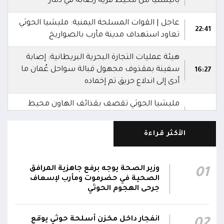
باليستياً من محيط قرية رصابة في ذمار
عاجل | القوات المسلحة اليمنية: مليشيا الحوثي
22:41
تعاود استهداف مدينة مأرب بالصواريخ
هيئة عمليات التجارة البحرية البريطانية: إصابة
سفينة بمقذوف مجهول قبالة سواحل عُمان ما
16:27
أدى إلى اندلاع حريق تم إخماده
مليشيا الحوثي تقصف بقذائف الهاون محيط
معسكر العللة التابع لقوات درع الوطن غرب
15:40
قعطبة في الضالع
الأكثر قراءة
مليشيا الحوثي تقصف أحياء سكنية غرب قعطبة
15:37
في الضالع
وزير الصحة يوجه برفع جاهزية المرافق
01
الصحية في حضرموت ومأرب لإسعاف
قصف حوثي عشوائي بالسلاح الثقيل يستهدف
جرحى الهجوم الحوثي
مناطق مآهولة بقرى المعزوب والعبارى في
15:35
محافظة الضالع
انفجار داخل مخزن أسلحة حوثي يوقع