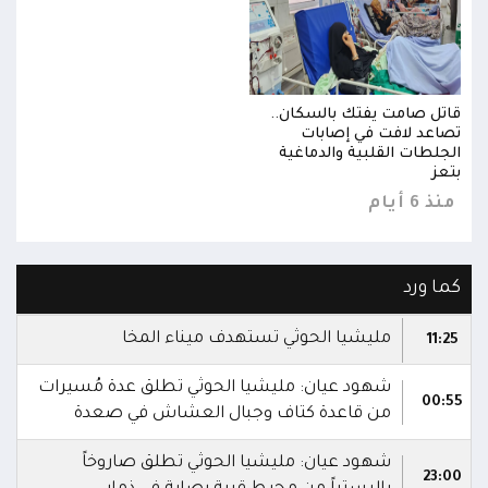
قاتل صامت يفتك بالسكان..
قاتل
تصاعد لافت في إصابات
تصاع
الجلطات القلبية والدماغية
الجل
بتعز
بتعز
منذ 6 أيام
منذ 6 
كما ورد
مليشيا الحوثي تستهدف ميناء المخا
11:25
شهود عيان: مليشيا الحوثي تطلق عدة مُسيرات
00:55
من قاعدة كتاف وجبال العشاش في صعدة
شهود عيان: مليشيا الحوثي تطلق صاروخاً
23:00