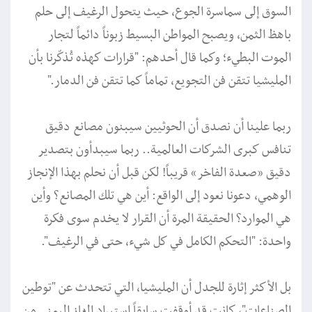
السوق إلى سماسرة الجوع، حيث يتحول الرغيف إلى حلم
باهظ الثمن، ويصبح المواطن البسيط زبوناً دائماً لتجار
الموت البطيء؛ وكما قال أحدهم: "قرارات كهذه تُذكّرنا بأن
المليشيا تتقن فن التجويع، تماماً كما تتقن فن الدمار."
ربما علينا أن نصدق أن الحوثيين سيبنون مصانع دقيق
تنافس كبرى الشركات العالمية.. ربما سيبدأون بتصدير
دقيق ”صعدة الفاخر“ قريباً! لكن قبل أن نحلم بهذا الإنجاز
الوهمي، دعونا نعود إلى الواقع: أين هي تلك المصانع؟ وأين
هي الموارد؟ الحقيقة المرة أن القرار لا يخدم سوى فكرة
واحدة: "التحكم الكامل في كل شيء، حتى في الرغيف".
بل الأكثر إثارة للجدل أن المليشيا، التي تتحدث عن "توطين
الصناعات"، كانت قد أوقفت سابقاً استيراد الغاز اليمني من