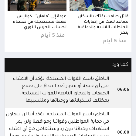
قاتل صامت يفتك بالسكان..
عودة إلى "ماهان".. كواليس
قاتل
تصاعد لافت في إصابات
مهمة مستعجلة في صنعاء
تصاع
الجلطات القلبية والدماغية
لحساب الحرس الثوري
الجل
بتعز
بتعز
منذ 5 أيام
منذ 5 أيام
منذ 5 
كما ورد
الناطق باسم القوات المسلحة: نؤكد أن الاعتداء
على أي جبهة أو محور يُعد اعتداءً على جميع
06:06
الجبهات والمحاور التابعة للقوات المسلحة،
بمختلف تشكيلاتها ووحداتها ومنتسبيها
الناطق باسم القوات المسلحة: نؤكد أننا لن نتهاون
في حماية المواطنين وقواتنا ومواقعنا ولن يمر
استهداف وحداتنا دون رد وسنتعامل مع أي اعتداء
06:00