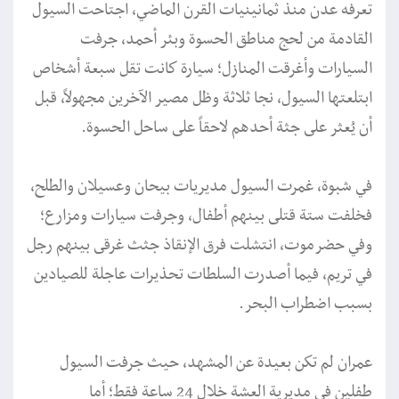
تعرفه عدن منذ ثمانينيات القرن الماضي، اجتاحت السيول
القادمة من لحج مناطق الحسوة وبئر أحمد، جرفت
السيارات وأغرقت المنازل؛ سيارة كانت تقل سبعة أشخاص
ابتلعتها السيول، نجا ثلاثة وظل مصير الآخرين مجهولاً، قبل
أن يُعثر على جثة أحدهم لاحقاً على ساحل الحسوة.
في شبوة، غمرت السيول مديريات بيحان وعسيلان والطلح،
فخلفت ستة قتلى بينهم أطفال، وجرفت سيارات ومزارع؛
وفي حضرموت، انتشلت فرق الإنقاذ جثث غرقى بينهم رجل
في تريم، فيما أصدرت السلطات تحذيرات عاجلة للصيادين
بسبب اضطراب البحر.
عمران لم تكن بعيدة عن المشهد، حيث جرفت السيول
طفلين في مديرية العشة خلال 24 ساعة فقط؛ أما