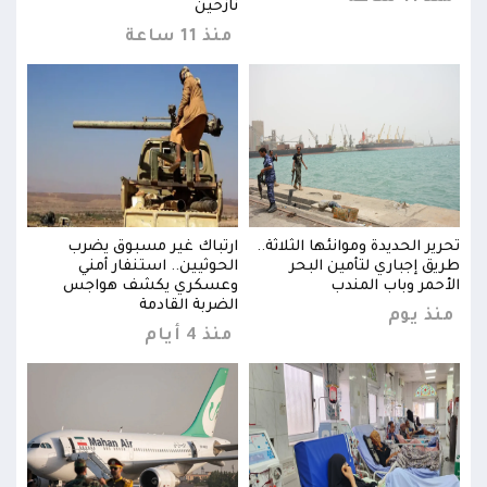
نازحين
منذ 11 ساعة
تحرير الحديدة وموانئها الثلاثة..
ارتباك غير مسبوق يضرب
تحرير
طريق إجباري لتأمين البحر
الحوثيين.. استنفار أمني
طريق
الأحمر وباب المندب
وعسكري يكشف هواجس
الأح
الضربة القادمة
منذ يوم
منذ
منذ 4 أيام