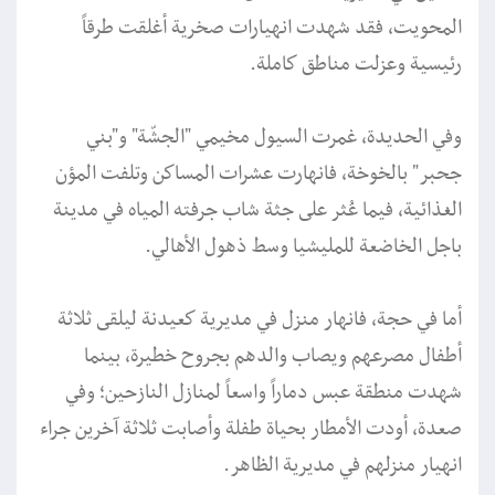
المحويت، فقد شهدت انهيارات صخرية أغلقت طرقاً
رئيسية وعزلت مناطق كاملة.
وفي الحديدة، غمرت السيول مخيمي "الجشّة" و"بني
جحبر" بالخوخة، فانهارت عشرات المساكن وتلفت المؤن
الغذائية، فيما عُثر على جثة شاب جرفته المياه في مدينة
باجل الخاضعة للمليشيا وسط ذهول الأهالي.
أما في حجة، فانهار منزل في مديرية كعيدنة ليلقى ثلاثة
أطفال مصرعهم ويصاب والدهم بجروح خطيرة، بينما
شهدت منطقة عبس دماراً واسعاً لمنازل النازحين؛ وفي
صعدة، أودت الأمطار بحياة طفلة وأصابت ثلاثة آخرين جراء
انهيار منزلهم في مديرية الظاهر.