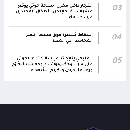
مع تداعياته على مختلف المستويات
انفجار داخل مخزن أسلحة حوثي يوقع
03
عشرات الضحايا من الأطفال المجندين
غرب صنعاء
أقر #مجلس_الدفاع_الوطني جملة من القرارات
والتوجيهات الهادفة إلى رفع مستوى الجاهزية
العسكرية والأمنية والدفاع المدني وتعزيز التنسيق
إسقاط مُسيرة فوق محيط "قصر
01:12
04
بين مؤسسات الدولة وحماية المدنيين والمنشآت
المحافظ" في المكلا
الحيوية وضمان التنفيذ الفوري للإجراءات الكفيلة
بالرد الحازم على الاعتداءات الحوثية
العليمي يتابع تداعيات الاعتداء الحوثي
05
على مأرب وحضرموت.. ويوجه بالرد الحازم
ورعاية الجرحى وتكريم الشهداء