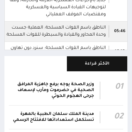
جديد بالإجراءات العسكرية اللازمة والحازمة، وفقاً
لتوجيهات القيادة السياسية والعسكرية
ومقتضيات الموقف العملياتي
الناطق باسم القوات المسلحة: العملية جسدت
05:46
وحدة المحاور والقيادة والسيطرة للقوات المسلحة
الناطق باسم القوات المسلحة: سنرد دون تهاون
05:35
حال استمرت اعتداءات الحوثيين الغادرة
الأكثر قراءة
الناطق باسم القوات المسلحة: نفذنا عملاً عسكرياً
05:34
ضد العناصر الحوثية الإرهابية وعتادها
وزير الصحة يوجه برفع جاهزية المرافق
01
المقاومة الوطنية تصد هجوماً حوثياً في جبهتي
الصحية في حضرموت ومأرب لإسعاف
04:17
الحيمة بالتحيتا وحيس جنوب الحديدة
جرحى الهجوم الحوثي
أقر #مجلس_الدفاع_الوطني استمرار انعقاده بصورة
مدينة الملك سلمان الطبية بالمهرة
02
دائمة لمتابعة التطورات الميدانية والأمنية واتخاذ ما
تستكمل استعداداتها للافتتاح الرسمي
يلزم من إجراءات بصورة عاجلة ومستمرة بما
01:13
يضمن سرعة الاستجابة للتصعيد الحوثي والتعامل