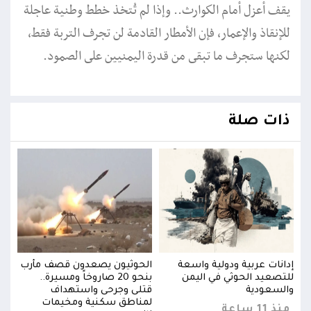
يقف أعزل أمام الكوارث.. وإذا لم تُتخذ خطط وطنية عاجلة
للإنقاذ والإعمار، فإن الأمطار القادمة لن تجرف التربة فقط،
لكنها ستجرف ما تبقى من قدرة اليمنيين على الصمود.
ذات صلة
رب
إدانات عربية ودولية واسعة
الحوثيون يصعدون قصف مأرب
إدان
للتصعيد الحوثي في اليمن
بنحو 20 صاروخاً ومسيرة..
للتص
والسعودية
قتلى وجرحى واستهداف
والس
لمناطق سكنية ومخيمات
منذ 11 ساعة
منذ 11 