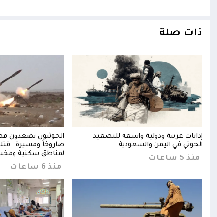
ذات صلة
باري
إدانات عربية ودولية واسعة للتصعيد
الحوثي في اليمن والسعودية
صاروخاً ومسيرة.. قت
لمناطق سكنية ومخيم
منذ 5 ساعات
منذ 6 ساعات