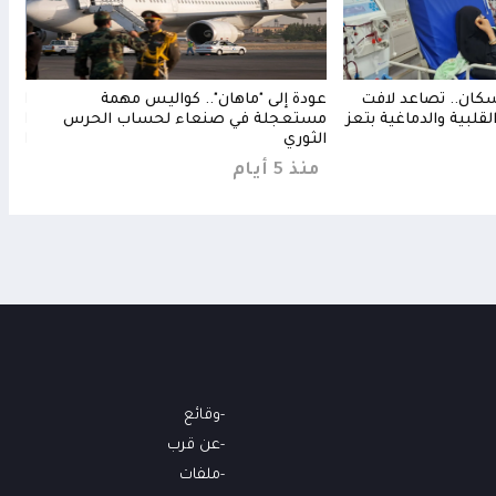
كان.. تصاعد لافت
عودة إلى "ماهان".. كواليس مهمة
ارتب
قلبية والدماغية بتعز
مستعجلة في صنعاء لحساب الحرس
است
الثوري
الضر
منذ 5 أيام
منذ 4 
وقائع
عن قرب
ملفات