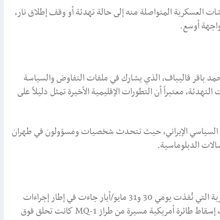
ات العسكرية المتواصلة منه إلى حالة تهدئة أو وقف إطلاق نار،
واجهة أوسع.
 البرلمان الإيراني محمد باقر قاليباف، الذي يشارك في ملفات التفاوض والسياسة
 التهدئة، معتبراً أن التطورات الإقليمية الأخيرة تمثل دليلاً على
لسياسي الإيراني، حيث تتحدث شخصيات ومسؤولون في طهران
الات الدبلوماسية.
من جهتها، أكدت القيادة المركزية الأمريكية أن العمليات العسكرية التي نُفذت يومي 30 و31 مايو/أيار جاءت في إطار إجراءات
دفاعية محسوبة، رداً على ما وصفته بأعمال عدائية إيرانية شملت إسقاط طائرة أمريكية مسيرة من طراز MQ-1 كانت تحلق فوق