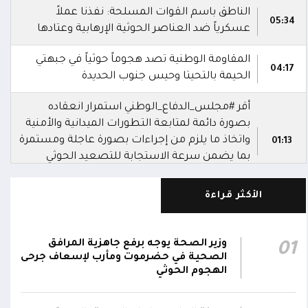
الناطق باسم القوات المسلحة: نفذنا عملاً
05:34
عسكرياً ضد العناصر الحوثية الإرهابية وعتادها
المقاومة الوطنية تصد هجوماً حوثياً في جبهتي
04:17
الحيمة بالتحيتا وحيس جنوب الحديدة
أقر #مجلس_الدفاع_الوطني استمرار انعقاده
بصورة دائمة لمتابعة التطورات الميدانية والأمنية
واتخاذ ما يلزم من إجراءات بصورة عاجلة ومستمرة
01:13
بما يضمن سرعة الاستجابة للتصعيد الحوثي
والتعامل مع تداعياته على مختلف المستويات
الأكثر قراءة
أقر #مجلس_الدفاع_الوطني جملة من القرارات
والتوجيهات الهادفة إلى رفع مستوى الجاهزية
العسكرية والأمنية والدفاع المدني وتعزيز التنسيق
وزير الصحة يوجه برفع جاهزية المرافق
01
01:12
بين مؤسسات الدولة وحماية المدنيين والمنشآت
الصحية في حضرموت ومأرب لإسعاف جرحى
الحيوية وضمان التنفيذ الفوري للإجراءات الكفيلة
الهجوم الحوثي
بالرد الحازم على الاعتداءات الحوثية