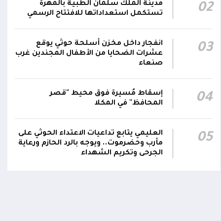
مدينة الملك سلمان الطبية بالمهرة
02
أشاد #مجلس_الدفاع_الوطني بالدور السعودي في
تستكمل استعداداتها للافتتاح الرسمي
حماية أمن المنطقة وممراتها المائية وتعزيز
01:11
الشراكات الإقليمية والدولية بما يخدم الأمن
والاستقرار في المنطقة
انفجار داخل مخزن أسلحة حوثي يوقع
03
عشرات الضحايا من الأطفال المجندين غرب
صنعاء
رحب #مجلس_الدفاع_الوطني باتفاقية مكة للدفاع
المشترك بين المملكة العربية السعودية وتركيا
وباكستان، مؤكدا انها خطوة استراتيجية لتعزيز
01:10
إسقاط مُسيرة فوق محيط "قصر
04
الأمن الجماعي والاستقرار الإقليمي والتعاون
المحافظ" في المكلا
الدفاعي
العليمي يتابع تداعيات الاعتداء الحوثي على
05
مأرب وحضرموت.. ويوجه بالرد الحازم ورعاية
الجرحى وتكريم الشهداء