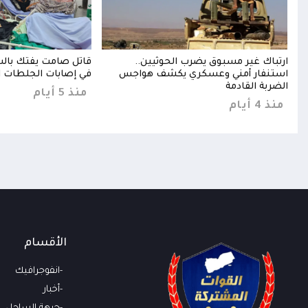
ارتباك غير مسبوق يضرب الحوثيين..
قاتل صامت يفتك بالس
استنفار أمني وعسكري يكشف هواجس
في إصابات الجلطات ال
الضربة القادمة
منذ 5 أيام
منذ 4 أيام
الأقسام
انفوجرافيك
أخبار