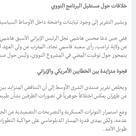
خلافات حول مستقبل البرنامج النووي
ويشير التقرير إلى وجود تباينات واضحة داخل الأوساط السياسية ا
ففي حين دعا محسن هاشمي نجل الرئيس الإيراني الأسبق هاشمي ر
من ولاية ترامب، رأى سعيد قاسمي نجاد، المقرب من ولي العهد ال
يتمحور حول توقيت المضي في المشروع النووي، وليس حول مبدأ 
فجوة متزايدة بين الخطابين الأمريكي والإيراني
ويخلص تقرير منتدى الشرق الأوسط إلى أن التناقض المتزايد بين ا
من طهران يعكس اختلافاً جوهرياً في تصورات الطرفين بشأن طبيع
ومع استمرار التوترات العسكرية والتصريحات التصعيدية من الجا
عدمه، ولكن بمدى قدرة المسار الدبلوماسي على مواكبة التطورات
طويل الأمد.