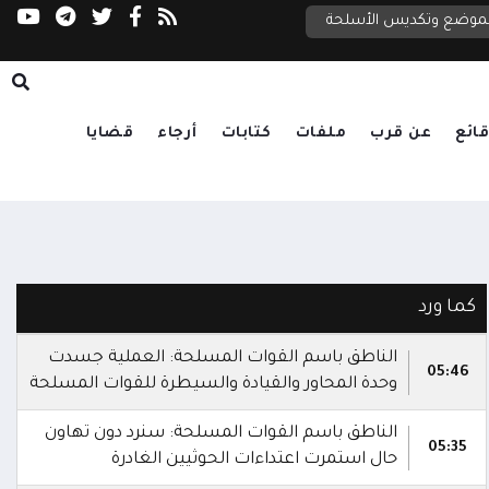
مجلس الأمن: لا رحلات إلى مطارات اليمن دون مو
نطقة والملاحة الدولية
لتموضع وتكديس الأسلحة
ائع
عن قرب
ملفات
كتابات
أرجاء
قضايا
كما ورد
الناطق باسم القوات المسلحة: العملية جسدت
05:46
وحدة المحاور والقيادة والسيطرة للقوات المسلحة
الناطق باسم القوات المسلحة: سنرد دون تهاون
05:35
حال استمرت اعتداءات الحوثيين الغادرة