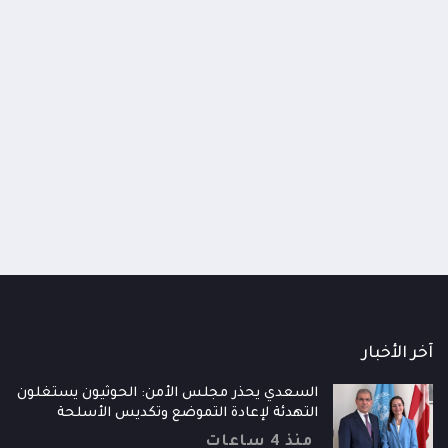
اك غير مسبوق يضرب الحوثيين..
قاتل صامت يفتك بالسكان.. ت
نفار أمني وعسكري يكشف هواجس
في إصابات الجلطات القلبية وا
بة القادمة
منذ 5 أيام
أيام
آخر الأخبار
السعدي يحذر مجلس الأمن: الحوثيون يستغلون
التهدئة لإعادة التموضع وتكديس الأسلحة
منذ 4 ساعات