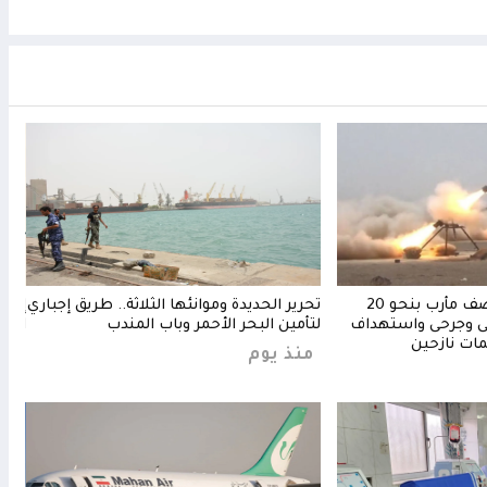
الحوثيون يصعدون قصف مأرب بنحو 20
تحرير الحديدة وموانئها الثلاثة.. طريق إجباري
إدان
لى وجرحى واستهداف
لتأمين البحر الأحمر وباب المندب
الحو
ات نازحين
منذ يوم
منذ 5 س